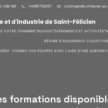
QC G8K 1B9
+14186792097
ccistfe@ville.stfelicien.qc
t d'industrie de Saint-Félicien
DE VOTRE CHAMBRE*
BLOGUE*
ÉVÉNEMENTS ET ACTIVITÉS*
RÉGIME D’ASSURANCE COLLECTIV
ISÉES : FORMEZ VOS ÉQUIPES AVEC L’AIDE D’UNE SUBVENT
es formations disponibl