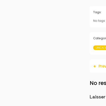
Tags:
No tags
Categor
UNCAT
Pre
No re
Laisse