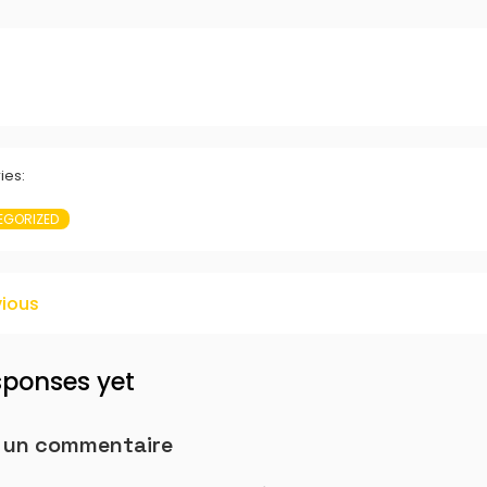
ies:
EGORIZED
vious
sponses yet
r un commentaire